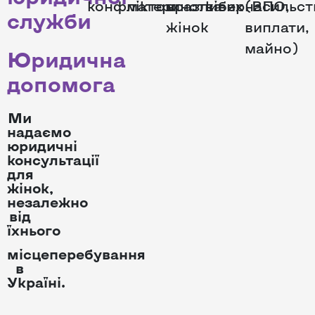
конфліктом
материнства
вразливих
кібернасильст
(ВПО,
служби
жінок
виплати,
майно)
Юридична
допомога
Ми
надаємо
юридичні
консультації
для
жінок,
незалежно
від
їхнього
місцеперебування
в
Україні.