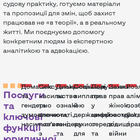
судову практику, готуємо матеріали
та пропозиції для змін, щоб захист
працював не «в теорії», а в реальному
житті. Ми поєднуємо допомогу
конкретним людям із експертною
аналітикою та адвокацією.
Домашнє
Сексуальне
Дискримінація
Соціальні
Порушення
Захист
Роз
Послуги
та
насильство
за
виплати
прав
прав
алі
та
гендерно
та
ознакою
й
у
жінок,
поз
ключові
зумовлене
злочини,
статі,
державний
цифровому
постраж
бат
насильство
пов’язані
гендеру
захист
середовищі
від
пра
функції
з
та
для
та
війни
юридичної