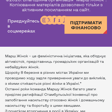
Копіювання матеріалів дозволено тільки з
активним посиланням на сайт.
Приєднуйтесь
ПІДТРИМАТИ
в
ФІНАНСОВО
соцмережах
Марш Жінок – це феміністична ініціатива, яка об’єднує
активісток, представниць громадських організацій та
небайдужих жінок.
Щороку 8 березня в різних містах України ми
проводимо ходу задля привернення уваги до викликів,
з якими стикаються різні жінки в Україні.*
Останні роки команда Маршу Жінок багато уваги
приділяє ратифікації Стамбульської конвенції про
запобігання насильству стосовно жінок і домашньому
насильству та боротьбу з цими явищами.
З початком вторгнення в росії в Україну, ми